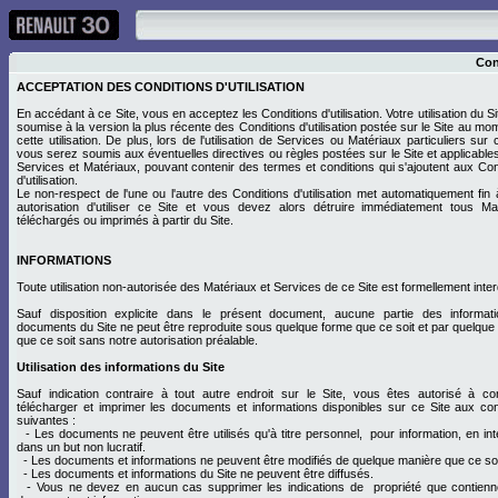
Con
ACCEPTATION DES CONDITIONS D'UTILISATION
En accédant à ce Site, vous en acceptez les Conditions d'utilisation. Votre utilisation du S
soumise à la version la plus récente des Conditions d'utilisation postée sur le Site au mo
cette utilisation. De plus, lors de l'utilisation de Services ou Matériaux particuliers sur 
vous serez soumis aux éventuelles directives ou règles postées sur le Site et applicable
Services et Matériaux, pouvant contenir des termes et conditions qui s'ajoutent aux Con
d'utilisation.
Le non-respect de l'une ou l'autre des Conditions d'utilisation met automatiquement fin 
autorisation d'utiliser ce Site et vous devez alors détruire immédiatement tous Ma
téléchargés ou imprimés à partir du Site.
INFORMATIONS
Toute utilisation non-autorisée des Matériaux et Services de ce Site est formellement inter
Sauf disposition explicite dans le présent document, aucune partie des informat
documents du Site ne peut être reproduite sous quelque forme que ce soit et par quelqu
que ce soit sans notre autorisation préalable.
Utilisation des informations du Site
Sauf indication contraire à tout autre endroit sur le Site, vous êtes autorisé à con
télécharger et imprimer les documents et informations disponibles sur ce Site aux con
suivantes :
- Les documents ne peuvent être utilisés qu'à titre personnel, pour information, en int
dans un but non lucratif.
- Les documents et informations ne peuvent être modifiés de quelque manière que ce soi
- Les documents et informations du Site ne peuvent être diffusés.
- Vous ne devez en aucun cas supprimer les indications de propriété que contienn