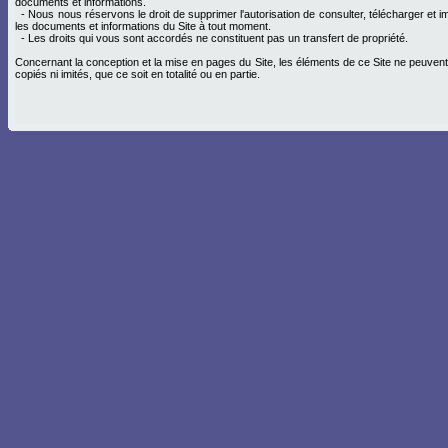
documents et informations.
- Nous nous réservons le droit de supprimer l'autorisation de consulter, télécharger et i
les documents et informations du Site à tout moment.
- Les droits qui vous sont accordés ne constituent pas un transfert de propriété.
Concernant la conception et la mise en pages du Site, les éléments de ce Site ne peuvent 
copiés ni imités, que ce soit en totalité ou en partie.